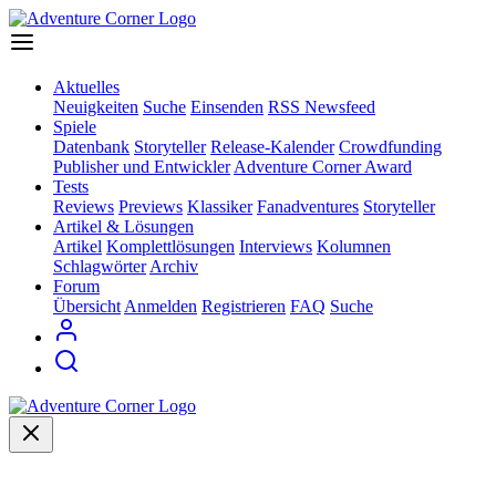
Aktuelles
Neuigkeiten
Suche
Einsenden
RSS Newsfeed
Spiele
Datenbank
Storyteller
Release-Kalender
Crowdfunding
Publisher und Entwickler
Adventure Corner Award
Tests
Reviews
Previews
Klassiker
Fanadventures
Storyteller
Artikel & Lösungen
Artikel
Komplettlösungen
Interviews
Kolumnen
Schlagwörter
Archiv
Forum
Übersicht
Anmelden
Registrieren
FAQ
Suche