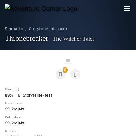
Startseite
Storytellerdatenbank
Thronebreaker
The Witcher Tales
0
Wertung
89%
Storyteller-Test
Entwickler
CD Projekt
Publisher
CD Projekt
Release