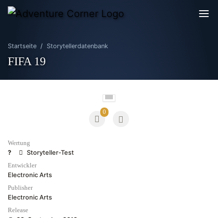
Startseite
Storytellerdatenbank
FIFA 19
0
Wertung
?
Storyteller-Test
Entwickler
Electronic Arts
Publisher
Electronic Arts
Release