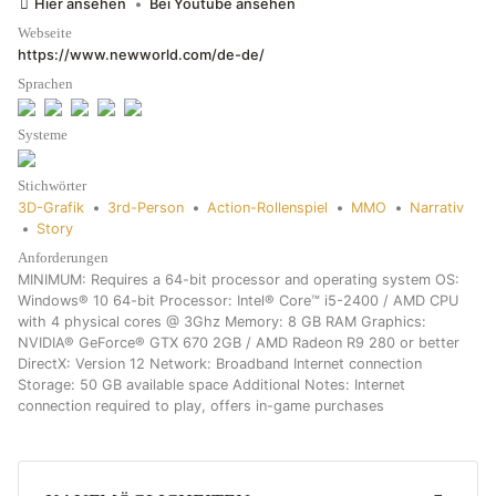
Hier ansehen
•
Bei Youtube ansehen
Webseite
https://www.newworld.com/de-de/
Sprachen
Systeme
Stichwörter
3D-Grafik
•
3rd-Person
•
Action-Rollenspiel
•
MMO
•
Narrativ
•
Story
Anforderungen
MINIMUM: Requires a 64-bit processor and operating system OS:
Windows® 10 64-bit Processor: Intel® Core™ i5-2400 / AMD CPU
with 4 physical cores @ 3Ghz Memory: 8 GB RAM Graphics:
NVIDIA® GeForce® GTX 670 2GB / AMD Radeon R9 280 or better
DirectX: Version 12 Network: Broadband Internet connection
Storage: 50 GB available space Additional Notes: Internet
connection required to play, offers in-game purchases