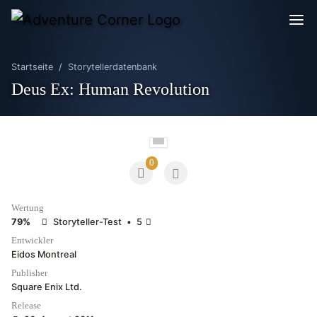
Startseite
Storytellerdatenbank
Deus Ex: Human Revolution
0
Wertung
79%
Storyteller-Test
•
5
Entwickler
Eidos Montreal
Publisher
Square Enix Ltd.
Release