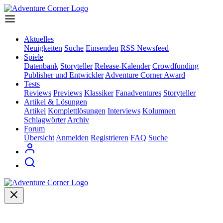
Aktuelles
Neuigkeiten
Suche
Einsenden
RSS Newsfeed
Spiele
Datenbank
Storyteller
Release-Kalender
Crowdfunding
Publisher und Entwickler
Adventure Corner Award
Tests
Reviews
Previews
Klassiker
Fanadventures
Storyteller
Artikel & Lösungen
Artikel
Komplettlösungen
Interviews
Kolumnen
Schlagwörter
Archiv
Forum
Übersicht
Anmelden
Registrieren
FAQ
Suche