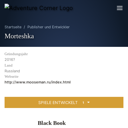
Startseite
Publisher und Entwickler
Morteshka
Gründungsjahr
2016?
Land
Russland
Webseite
http://www.mooseman.ru/index.html
SPIELE ENTWICKELT
1
Black Book