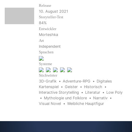
Release
10. August 2021
Storyteller-Test
84%
Entwickler
Morteshka
Art
Independent
Sprachen
Systeme
Stichwörter
3D-Grafik
Adventure-RPG
Digitales
Kartenspiel
Geister
Historisch
Interactive Storytelling
Literatur
Low Poly
Mythologie und Folklore
Narrativ
Visual Novel
Weibliche Hauptfigur