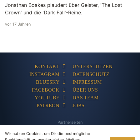
Jonathan Boakes plaudert über Geister, 'The Lost
Crown' und die 'Dark Fall'-Reihe.
vor 17 Jahren
KONTAKT
UNTERSTÜTZEN
INSTAGRAM
DATENSCHUTZ
BLUESKY
IMPRESSUM
FACEBOOK
ÜBER UNS
YOUTUBE
DAS TEAM
PATREON
JOBS
Partnerseiten
The Humble Store
Adventures-Kompakt
Adventures Unlimited
PC
Wir nutzen Cookies, um Dir die bestmögliche
Games Database
Tentakelvilla
Funktionalität zu gewährleisten. Weitere