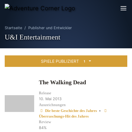
Startseite
Publisher und Entwickler
U&I Entertainment
SPIELE PUBLIZIERT
1
The Walking Dead
Release
10. Mai 2013
Auszeichnungen
•
Die beste Geschichte des Jahres
Überraschungs-Hit des Jahres
Review
84%