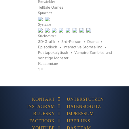
Entwickler
Telltale Games
Sprachen
Systeme
Stichwörter
3D-Grafik
3rd-Person
Drama
Episodisch
Interactive Storytelling
Postapokalytisch
Vampire Zombies und
sonstige Monster
Kommentare
1
KONTAKT
UNTERSTÜTZEN
INSTAGRAM
DATENSCHUTZ
BLUESKY
IMPRESSUM
FACEBOOK
ÜBER UNS
YOUTUBE
DAS TEAM