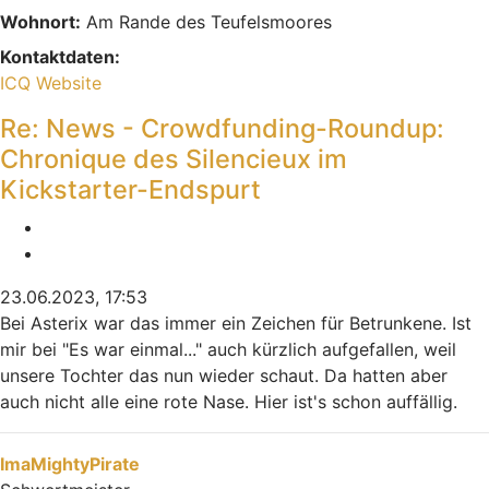
Wohnort:
Am Rande des Teufelsmoores
Kontaktdaten:
Kontaktdaten von Indiana
ICQ
Website
Re: News - Crowdfunding-Roundup:
Chronique des Silencieux im
Kickstarter-Endspurt
Melden
Zitieren
23.06.2023, 17:53
Bei Asterix war das immer ein Zeichen für Betrunkene. Ist
mir bei "Es war einmal..." auch kürzlich aufgefallen, weil
unsere Tochter das nun wieder schaut. Da hatten aber
auch nicht alle eine rote Nase. Hier ist's schon auffällig.
Nach oben
ImaMightyPirate