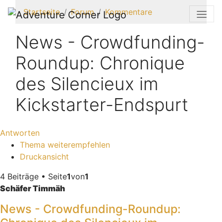
Startseite
Forum
Kommentare
News - Crowdfunding-
Roundup: Chronique
des Silencieux im
Kickstarter-Endspurt
Antworten
Thema weiterempfehlen
Druckansicht
4 Beiträge • Seite
1
von
1
Schäfer Timmäh
News - Crowdfunding-Roundup: