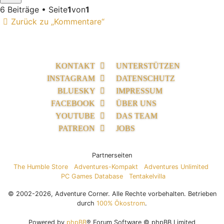
6 Beiträge • Seite
1
von
1
Zurück zu „Kommentare“
KONTAKT
UNTERSTÜTZEN
INSTAGRAM
DATENSCHUTZ
BLUESKY
IMPRESSUM
FACEBOOK
ÜBER UNS
YOUTUBE
DAS TEAM
PATREON
JOBS
Partnerseiten
The Humble Store
Adventures-Kompakt
Adventures Unlimited
PC Games Database
Tentakelvilla
© 2002-2026, Adventure Corner. Alle Rechte vorbehalten. Betrieben
durch
100% Ökostrom
.
Powered by
phpBB
® Forum Software © phpBB Limited