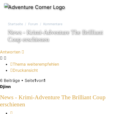
Startseite
Forum
Kommentare
News - Krimi-Adventure The Brilliant
Coup erschienen
Antworten
Thema weiterempfehlen
Druckansicht
6 Beiträge • Seite
1
von
1
Djinn
News - Krimi-Adventure The Brilliant Coup
erschienen
Melden