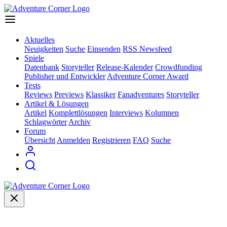
Aktuelles
Neuigkeiten
Suche
Einsenden
RSS Newsfeed
Spiele
Datenbank
Storyteller
Release-Kalender
Crowdfunding
Publisher und Entwickler
Adventure Corner Award
Tests
Reviews
Previews
Klassiker
Fanadventures
Storyteller
Artikel & Lösungen
Artikel
Komplettlösungen
Interviews
Kolumnen
Schlagwörter
Archiv
Forum
Übersicht
Anmelden
Registrieren
FAQ
Suche