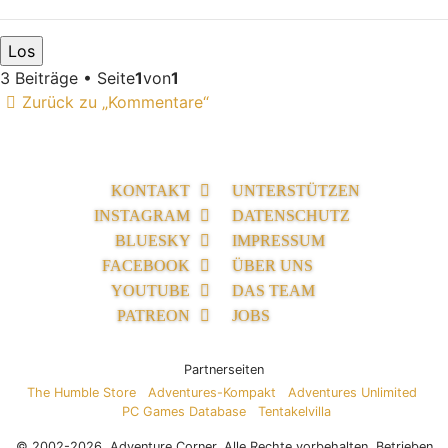
3 Beiträge • Seite
1
von
1
Zurück zu „Kommentare“
KONTAKT
UNTERSTÜTZEN
INSTAGRAM
DATENSCHUTZ
BLUESKY
IMPRESSUM
FACEBOOK
ÜBER UNS
YOUTUBE
DAS TEAM
PATREON
JOBS
Partnerseiten
The Humble Store
Adventures-Kompakt
Adventures Unlimited
PC Games Database
Tentakelvilla
© 2002-2026, Adventure Corner. Alle Rechte vorbehalten. Betrieben