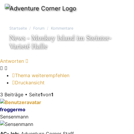
Startseite
Forum
Kommentare
News - Monkey Island im Steintor-
Varieté Halle
Antworten
Thema weiterempfehlen
Druckansicht
3 Beiträge • Seite
1
von
1
froggermo
Sensenmann
AC-Job:
Adventure Corner Staff