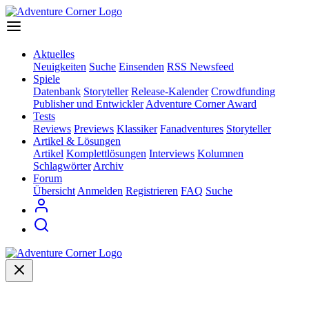
Aktuelles
Neuigkeiten
Suche
Einsenden
RSS Newsfeed
Spiele
Datenbank
Storyteller
Release-Kalender
Crowdfunding
Publisher und Entwickler
Adventure Corner Award
Tests
Reviews
Previews
Klassiker
Fanadventures
Storyteller
Artikel & Lösungen
Artikel
Komplettlösungen
Interviews
Kolumnen
Schlagwörter
Archiv
Forum
Übersicht
Anmelden
Registrieren
FAQ
Suche