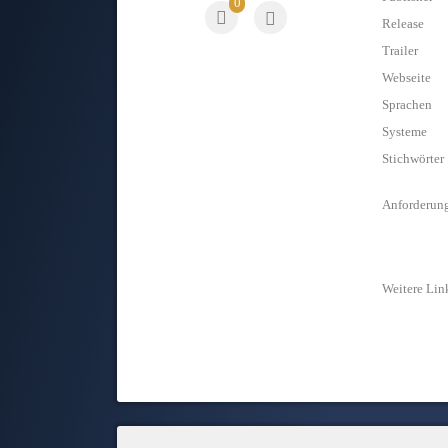
0
Release
Trailer
Webseite
Sprachen
Systeme
Stichwörter
Anforderun
Weitere Lin