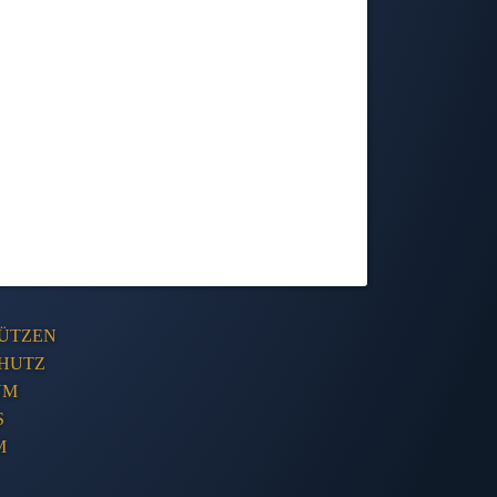
ÜTZEN
HUTZ
UM
S
M