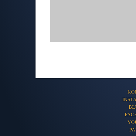
KO
INST
BL
FAC
YO
PA