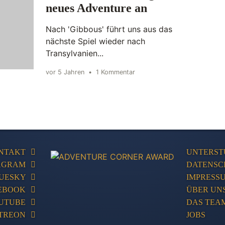
neues Adventure an
Nach 'Gibbous' führt uns aus das
nächste Spiel wieder nach
Transylvanien...
vor 5 Jahren
•
1 Kommentar
NTAKT
UNTERST
AGRAM
DATENSC
UESKY
IMPRESS
EBOOK
ÜBER UN
UTUBE
DAS TEA
TREON
JOBS