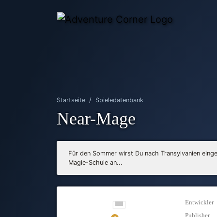
Startseite
Spieledatenbank
Near-Mage
Für den Sommer wirst Du nach Transylvanien einge
Magie-Schule an...
Entwickler
Publisher