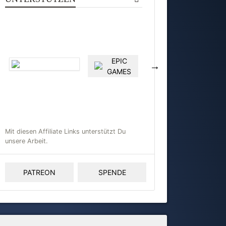
EPIC
GAMES
S
Mit diesen Affiliate Links unterstützt Du
unsere Arbeit.
PATREON
SPENDE