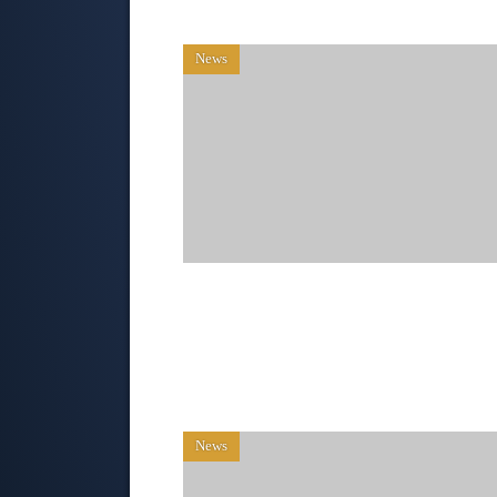
News
News