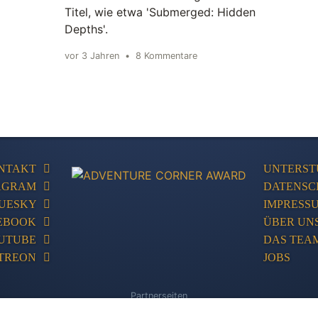
Titel, wie etwa 'Submerged: Hidden
Depths'.
vor 3 Jahren
•
8 Kommentare
NTAKT
UNTERST
AGRAM
DATENSC
UESKY
IMPRESS
EBOOK
ÜBER UN
UTUBE
DAS TEA
TREON
JOBS
Partnerseiten
Store
Adventures-Kompakt
Adventures Unlimited
PC Games Database