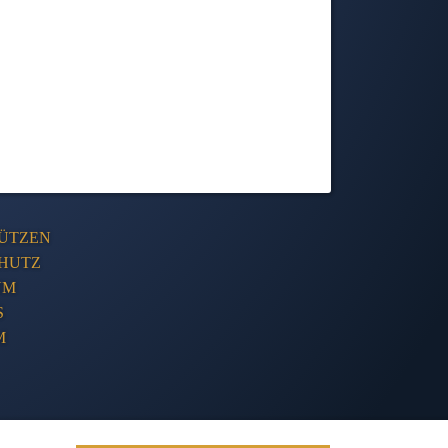
ÜTZEN
HUTZ
UM
S
M
Tentakelvilla