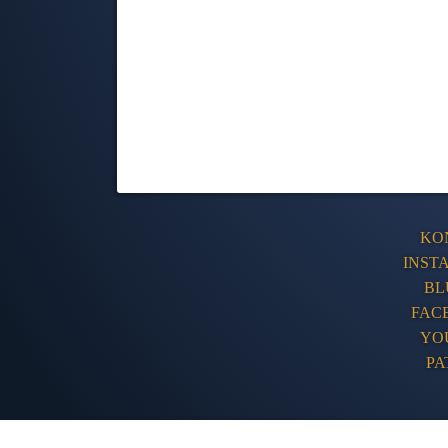
KO
INST
BL
FAC
YO
PA
The Humble 