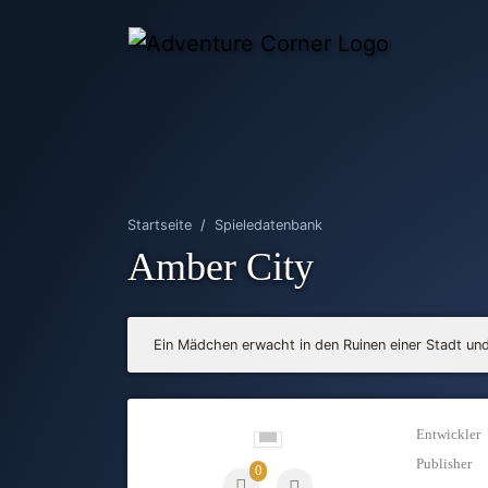
Startseite
Spieledatenbank
Amber City
Ein Mädchen erwacht in den Ruinen einer Stadt und 
Entwickler
Publisher
0