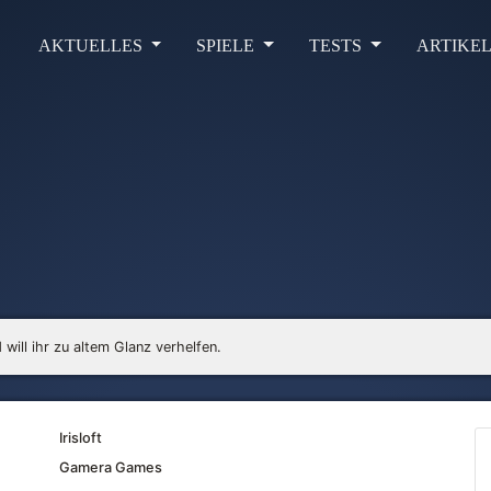
AKTUELLES
SPIELE
TESTS
ARTIKE
will ihr zu altem Glanz verhelfen.
Irisloft
Gamera Games