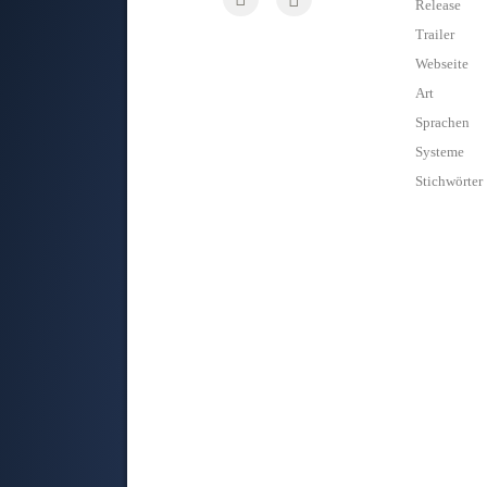
Release
Trailer
Webseite
Art
Sprachen
Systeme
Stichwörter