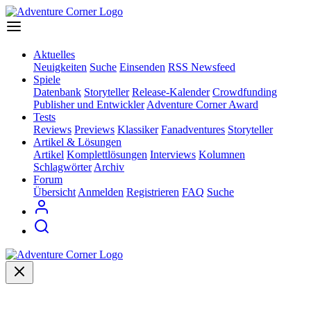
Aktuelles
Neuigkeiten
Suche
Einsenden
RSS Newsfeed
Spiele
Datenbank
Storyteller
Release-Kalender
Crowdfunding
Publisher und Entwickler
Adventure Corner Award
Tests
Reviews
Previews
Klassiker
Fanadventures
Storyteller
Artikel & Lösungen
Artikel
Komplettlösungen
Interviews
Kolumnen
Schlagwörter
Archiv
Forum
Übersicht
Anmelden
Registrieren
FAQ
Suche