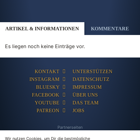
ARTIKEL & INFORMATIONEN
KOMMENTARE
Es liegen noch keine Einträge vor.
KONTAKT
UNTERSTÜTZEN
INSTAGRAM
DATENSCHUTZ
BLUESKY
IMPRESSUM
FACEBOOK
ÜBER UNS
YOUTUBE
DAS TEAM
PATREON
JOBS
Partnerseiten
The Humble Store
Adventures-Kompakt
Adventures Unlimited
PC
Wir nutzen Cookies, um Dir die bestmögliche