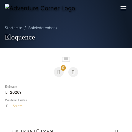
Startseite
Spieledatenbank
Eloquence
0
Release
2026?
Weitere Links
Steam
UNTERSTÜTZEN