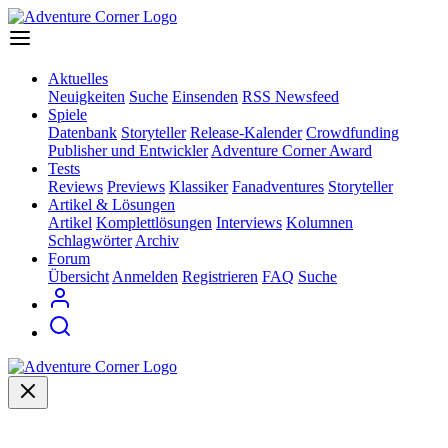
Aktuelles
Neuigkeiten
Suche
Einsenden
RSS Newsfeed
Spiele
Datenbank
Storyteller
Release-Kalender
Crowdfunding
Publisher und Entwickler
Adventure Corner Award
Tests
Reviews
Previews
Klassiker
Fanadventures
Storyteller
Artikel & Lösungen
Artikel
Komplettlösungen
Interviews
Kolumnen
Schlagwörter
Archiv
Forum
Übersicht
Anmelden
Registrieren
FAQ
Suche