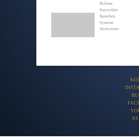
Release
Entwickler
Sprachen
Systeme
Stichwörter
KO
INST
BL
FAC
YO
PA