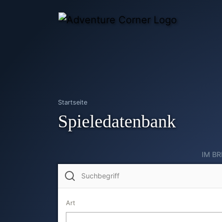
Startseite
Spieledatenbank
IM B
Art