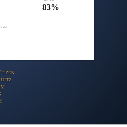
83%
isual
ÜTZEN
HUTZ
UM
S
M