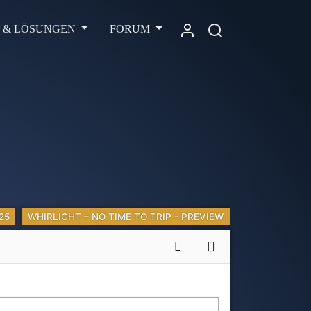
L & LÖSUNGEN
FORUM
25
WHIRLIGHT – NO TIME TO TRIP - PREVIEW