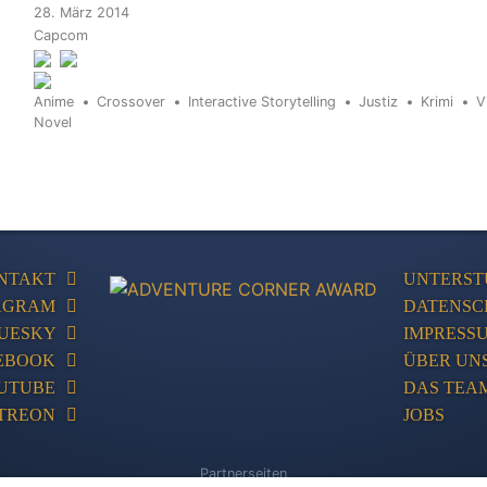
28. März 2014
Capcom
Anime
Crossover
Interactive Storytelling
Justiz
Krimi
V
Novel
NTAKT
UNTERST
AGRAM
DATENSC
UESKY
IMPRESS
EBOOK
ÜBER UN
UTUBE
DAS TEA
TREON
JOBS
Partnerseiten