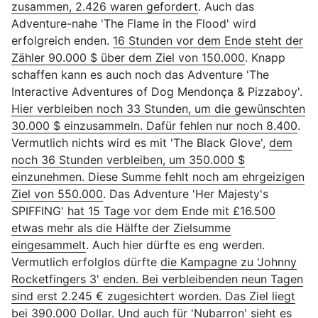
zusammen, 2.426 waren gefordert
. Auch das
Adventure-nahe 'The Flame in the Flood' wird
erfolgreich enden.
16 Stunden vor dem Ende steht der
Zähler 90.000 $ über dem Ziel von 150.000
. Knapp
schaffen kann es auch noch das Adventure 'The
Interactive Adventures of Dog Mendonça & Pizzaboy'.
Hier verbleiben noch 33 Stunden, um die gewünschten
30.000 $ einzusammeln. Dafür fehlen nur noch 8.400
.
Vermutlich nichts wird es mit 'The Black Glove',
dem
noch 36 Stunden verbleiben, um 350.000 $
einzunehmen. Diese Summe fehlt noch am ehrgeizigen
Ziel von 550.000
. Das Adventure 'Her Majesty's
SPIFFING'
hat 15 Tage vor dem Ende mit £16.500
etwas mehr als die Hälfte der Zielsumme
eingesammelt
. Auch hier dürfte es eng werden.
Vermutlich erfolglos dürfte
die Kampagne zu 'Johnny
Rocketfingers 3' enden. Bei verbleibenden neun Tagen
sind erst 2.245 € zugesichtert worden. Das Ziel liegt
bei 390.000 Dollar
. Und auch für 'Nubarron' sieht es