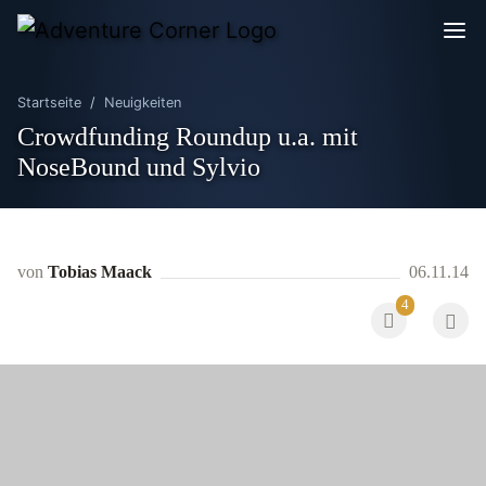
Startseite
Neuigkeiten
Crowdfunding Roundup u.a. mit
NoseBound und Sylvio
von
Tobias Maack
06.11.14
4