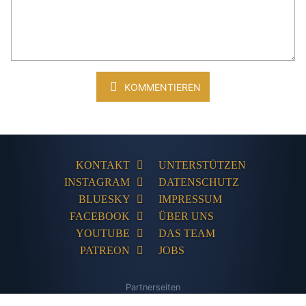
KOMMENTIEREN
KONTAKT
UNTERSTÜTZEN
INSTAGRAM
DATENSCHUTZ
BLUESKY
IMPRESSUM
FACEBOOK
ÜBER UNS
YOUTUBE
DAS TEAM
PATREON
JOBS
Partnerseiten
The Humble Store
Adventures-Kompakt
Adventures Unlimited
PC