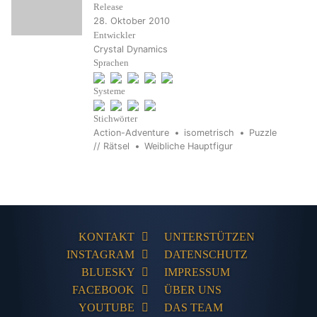
Release
28. Oktober 2010
Entwickler
Crystal Dynamics
Sprachen
Systeme
Stichwörter
Action-Adventure
isometrisch
Puzzle
// Rätsel
Weibliche Hauptfigur
KONTAKT
UNTERSTÜTZEN
INSTAGRAM
DATENSCHUTZ
BLUESKY
IMPRESSUM
FACEBOOK
ÜBER UNS
YOUTUBE
DAS TEAM