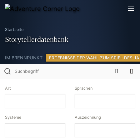
Startseite
Storytellerdatenbank
IM BRENNPUNKT
ERGEBNISSE DER WAHL ZUM SPIEL DES JA
Art
Sprachen
Systeme
Auszeichnung