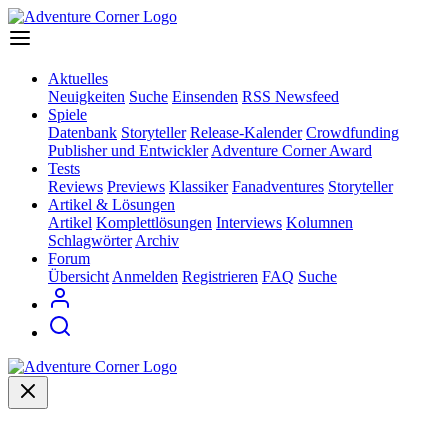
Aktuelles
Neuigkeiten
Suche
Einsenden
RSS Newsfeed
Spiele
Datenbank
Storyteller
Release-Kalender
Crowdfunding
Publisher und Entwickler
Adventure Corner Award
Tests
Reviews
Previews
Klassiker
Fanadventures
Storyteller
Artikel & Lösungen
Artikel
Komplettlösungen
Interviews
Kolumnen
Schlagwörter
Archiv
Forum
Übersicht
Anmelden
Registrieren
FAQ
Suche