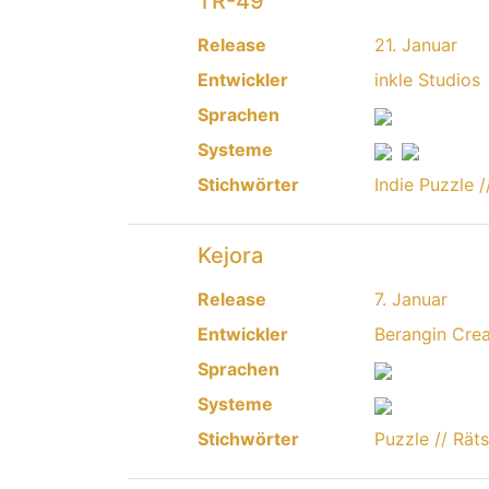
TR-49
Release
21. Januar
Entwickler
inkle Studios
Sprachen
Systeme
Stichwörter
Indie
Puzzle /
Kejora
Release
7. Januar
Entwickler
Berangin Crea
Sprachen
Systeme
Stichwörter
Puzzle // Rät