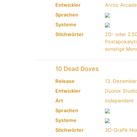
Entwickler
Arctic Arcade
Sprachen
Systeme
Stichwörter
2D- oder 2.5
Postapokalyt
sonstige Mon
10 Dead Doves
Release
13. Dezembe
Entwickler
Duonix Studi
Art
Independent
Sprachen
Systeme
Stichwörter
3D-Grafik
Hor