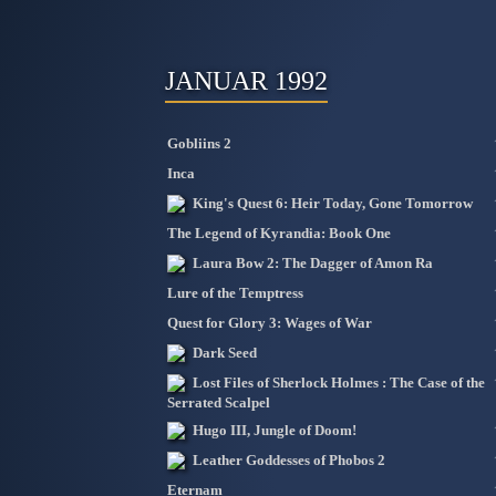
JANUAR 1992
Gobliins 2
Inca
King's Quest 6: Heir Today, Gone Tomorrow
The Legend of Kyrandia: Book One
Laura Bow 2: The Dagger of Amon Ra
Lure of the Temptress
Quest for Glory 3: Wages of War
Dark Seed
Lost Files of Sherlock Holmes : The Case of the
Serrated Scalpel
Hugo III, Jungle of Doom!
Leather Goddesses of Phobos 2
Eternam