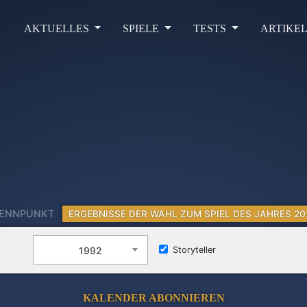
AKTUELLES
SPIELE
TESTS
ARTIKE
RENNPUNKT
ERGEBNISSE DER WAHL ZUM SPIEL DES JAHRES 20
Storyteller
1992
KALENDER ABONNIEREN