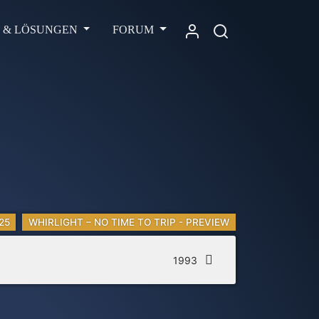
L & LÖSUNGEN
FORUM
25
WHIRLIGHT – NO TIME TO TRIP - PREVIEW
1993