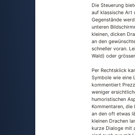
Die Steuerung biete
auf klassische Art 
Gegenstände werde
unteren Bildschirm
kleinen, dicken Dr
an den gewünschten
schneller voran. Le
Wald) oder grösser
Per Rechtsklick ka
Symbole wie eine L
kommentiert Prezzm
weniger ersichtlich
humoristischen Asp
Kommentaren, die P
an den oft etwas l
kleinen Drachen la
kurze Dialoge mit 