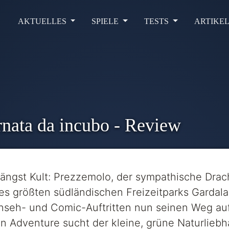
AKTUELLES
SPIELE
TESTS
ARTIKE
rnata da incubo - Review
er längst Kult: Prezzemolo, der sympathische Dra
s größten südländischen Freizeitparks Gardala
nseh- und Comic-Auftritten nun seinen Weg auf 
en Adventure sucht der kleine, grüne Naturlieb