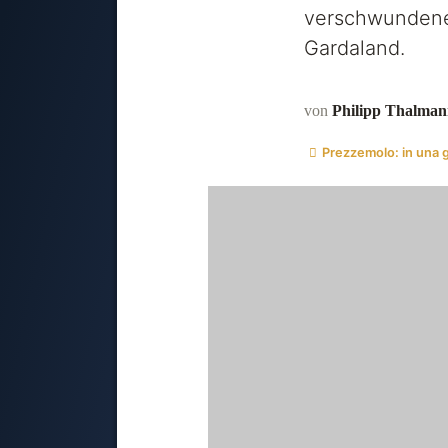
verschwundene
Gardaland.
von
Philipp Thalman
Prezzemolo: in una 