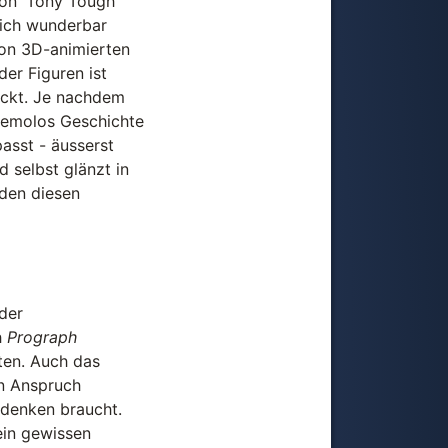
on 'Tony Tough'
klich wunderbar
von 3D-animierten
er Figuren ist
eckt. Je nachdem
zemolos Geschichte
asst - äusserst
 selbst glänzt in
den diesen
der
h
Prograph
ten. Auch das
n Anspruch
u denken braucht.
ein gewissen