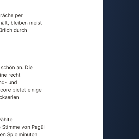
präche per
ält, bleiben meist
rlich durch
 schön an. Die
ine recht
nd- und
ore bietet einige
ckserien
ählte
e Stimme von Pagüi
gen Spielminuten