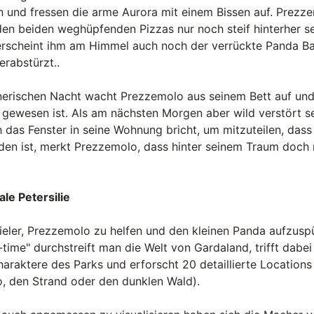
und fressen die arme Aurora mit einem Bissen auf. Prezze
den beiden weghüpfenden Pizzas nur noch steif hinterher s
 erscheint ihm am Himmel auch noch der verrückte Panda B
erabstürzt..
gnerischen Nacht wacht Prezzemolo aus seinem Bett auf und 
m gewesen ist. Als am nächsten Morgen aber wild verstört se
 das Fenster in seine Wohnung bricht, um mitzuteilen, da
en ist, merkt Prezzemolo, dass hinter seinem Traum doch m
le Petersilie
ieler, Prezzemolo zu helfen und den kleinen Panda aufzusp
time" durchstreift man die Welt von Gardaland, trifft dabei
araktere des Parks und erforscht 20 detaillierte Locations 
, den Strand oder den dunklen Wald).