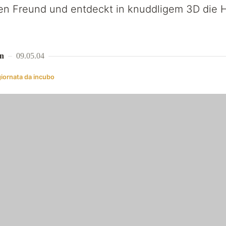
n Freund und entdeckt in knuddligem 3D die H
n
09.05.04
giornata da incubo