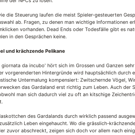
Hilfe der NPCs zu lösen.
ie die Steuerung laufen die meist Spieler-gesteuerten Ges
swahl ab. Fragen, zu denen man wichtige Informationen erh
klicken vorhanden. Dead Ends oder Todesfälle gibt es natü
hlen in den Gesprächen keine.
el und krächzende Pelikane
 giornata da incubo' hört sich im Grossen und Ganzen sehr
 der vorgerenderten Hintergründe wird hauptsächlich durch e
tische Untermalung kompensiert: Zwitschernde Vögel, Wi
wecken das Gardaland erst richtig zum Leben. Auch der Sc
bwohl man sich dadurch viel zu oft an kitschige Zeichentri
t.
askottchen des Gardalands durch wirklich passend ausgew
zusätzlich Leben eingehaucht. Wo die grässlich-krächzend
er zuvor abschreckt, zeigen sich doch vor allem nach eini