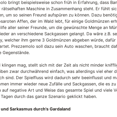
lo bringt beispielsweise schon früh in Erfahrung, dass B
r rätselhaften Maschine in Zusammenhang steht. Er fühlt si
en, um so seinen Freund aufspüren zu können. Dazu benötigt 
osaroten Affen, der im Wald lebt, für einige Goldmünzen erh
 Hilfe aller seiner Freunde, um die gewünschte Menge an 
ieder an verschiedene Sackgassen gelangt. Da wäre z.B. sei
ey, welcher ihm gerne 3 Goldmünzen abgeben würde, dafür 
rtet. Prezzemolo soll dazu sein Auto waschen, braucht daf
e Gegenstände.
 klingen mag, stellt sich mit der Zeit als nicht minder kniffl
eiben zwar durchwährend einfach, was allerdings viel eher 
sch sind. Der Spielfluss wird dadurch sehr beeinflusst und 
men immer wieder neue Zufälle und Sackgassen, die es zu m
h auf negative Art und Weise das gesamte Spiel und viele 
i Tagen durch das ganze Szenario geklickt haben.
ck und Sarkasmus durch's Gardaland