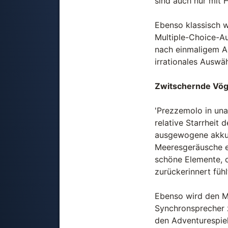
sind auch nur mit 
Ebenso klassisch w
Multiple-Choice-Au
nach einmaligem An
irrationales Auswä
Zwitschernde Vög
'Prezzemolo in una
relative Starrheit
ausgewogene akkus
Meeresgeräusche er
schöne Elemente, o
zurückerinnert fühl
Ebenso wird den M
Synchronsprecher 
den Adventurespiel