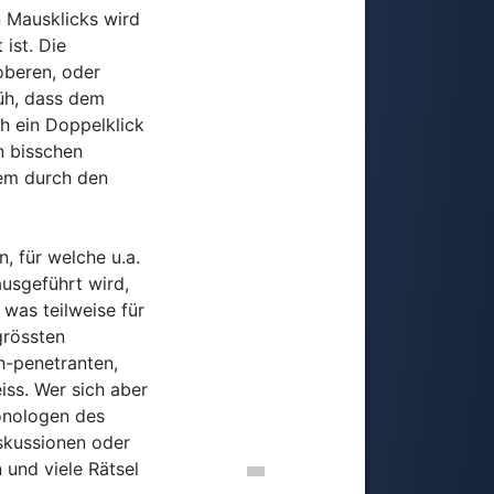
n Mausklicks wird
ist. Die
oberen, oder
üh, dass dem
h ein Doppelklick
n bisschen
llem durch den
, für welche u.a.
usgeführt wird,
was teilweise für
 grössten
ch-penetranten,
iss. Wer sich aber
onologen des
iskussionen oder
und viele Rätsel