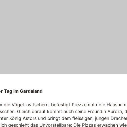
r Tag im Gardaland
 die Vögel zwitschern, befestigt Prezzemolo die Hausnum
schen. Gleich darauf kommt auch seine Freundin Aurora, 
hter König Astors und bringt dem fleissigen, jungen Drach
lich geschieht das Unvorstellbare: Die Pizzas erwachen wi