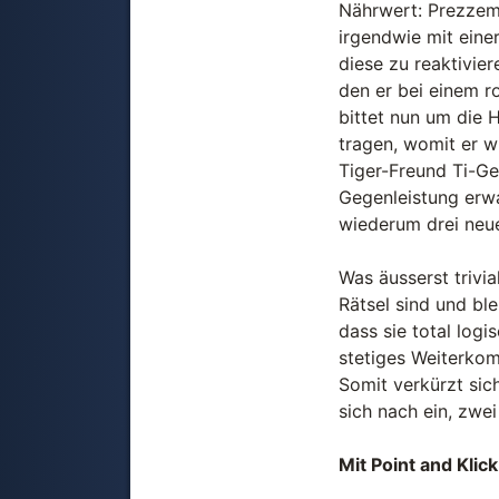
Nährwert: Prezzemo
irgendwie mit eine
diese zu reaktivier
den er bei einem r
bittet nun um die
tragen, womit er w
Tiger-Freund Ti-G
Gegenleistung erwa
wiederum drei neu
Was äusserst trivial
Rätsel sind und bl
dass sie total logi
stetiges Weiterkom
Somit verkürzt sic
sich nach ein, zwe
Mit Point and Kli