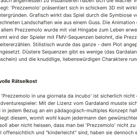
auch angemessen zu visualisieren haben sich die Macher v
elegt: 'Prezzemolo' präsentiert sich in schickem 3D mit wir
tergründen. Grafisch wirkt das Spiel durch die Symbiose 
echneten Landschaften wie aus einem Guss. Die Animation d
or allem Prezzemolo wurde mit viel Hingabe zum Leben erw
mt wird der Spieler mit FMV-Sequenzen belohnt, die Prez
itererzählen. Stilistisch wurde das ganze - dem Plot angep
mgesetzt. Düstere Sequenzen gibt es wenige (das Gardaland
chein) und die knuddlige, liebenswürdigen Charaktere run
olle Rätselkost
'Prezzemolo in una giornata da incubo' ist sicherlich nicht 
Adventurespieler: Mit der Lizenz vom Gardaland musste sic
d in jedem Bezug an ein pädagogisch-multiples Konzept hal
rliegt diesem, womit wohl kaum jedermann den gewünschte
 soll aber nicht heissen, dass man bei 'Prezzemolo' nicht z
 offensichtlich und "kinderleicht" sind, haben sie dennoch 