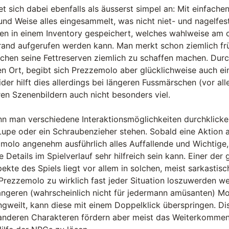
t sich dabei ebenfalls als äusserst simpel an: Mit einfache
und Weise alles eingesammelt, was nicht niet- und nagelfest 
n in einem Inventory gespeichert, welches wahlweise am 
rand aufgerufen werden kann. Man merkt schon ziemlich fr
achen seine Fettreserven ziemlich zu schaffen machen. Durc
 Ort, begibt sich Prezzemolo aber glücklichweise auch ei
ider hilft dies allerdings bei längeren Fussmärschen (vor a
en Szenenbildern auch nicht besonders viel.
nn man verschiedene Interaktionsmöglichkeiten durchklicken
upe oder ein Schraubenzieher stehen. Sobald eine Aktion a
olo angenehm ausführlich alles Auffallende und Wichtige, 
e Details im Spielverlauf sehr hilfreich sein kann. Einer der
ekte des Spiels liegt vor allem in solchen, meist sarkastis
rezzemolo zu wirklich fast jeder Situation loszuwerden we
ängeren (wahrscheinlich nicht für jedermann amüsanten) M
ngweilt, kann diese mit einem Doppelklick überspringen. D
anderen Charakteren fördern aber meist das Weiterkommen 