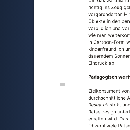
Um das Gardaland 
richtig ins Zeug g
vorgerenderten Hin
Objekte in den ber
vorbildlich und v
wie man weiterkom
in Cartoon-Form we
kinderfreundlich u
dauerndem Sonnens
Eindruck ab.
Pädagogisch wertv
Zielkonsument von 
durchschnittliche 
Research
strikt un
Rätseldesign unte
erhalten wird. Das
Obwohl viele Rätsel