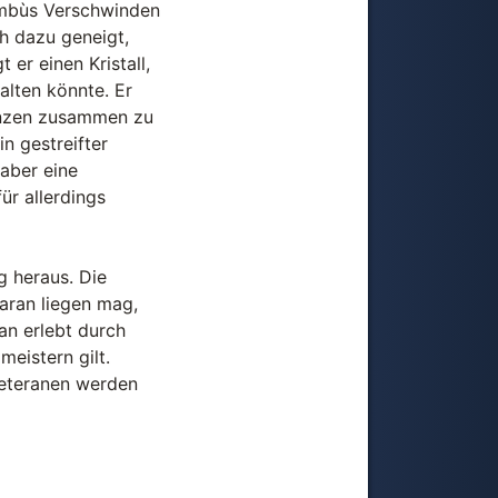
ambùs Verschwinden
ch dazu geneigt,
er einen Kristall,
alten könnte. Er
Münzen zusammen zu
n gestreifter
aber eine
ür allerdings
ig heraus. Die
daran liegen mag,
man erlebt durch
eistern gilt.
Veteranen werden