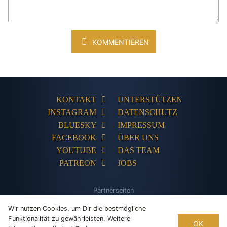
KOMMENTIEREN
KONTAKT
UNTERSTÜTZEN
INSTAGRAM
DATENSCHUTZ
BLUESKY
IMPRESSUM
FACEBOOK
ÜBER UNS
YOUTUBE
DAS TEAM
PATREON
JOBS
Partnerseiten
The Humble Store
Adventures-Kompakt
Adventures Unlimited
PC
Wir nutzen Cookies, um Dir die bestmögliche
Games Database
Tentakelvilla
Funktionalität zu gewährleisten. Weitere
OK