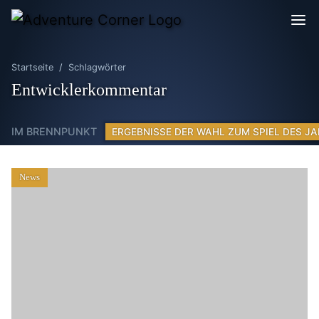
Startseite
Schlagwörter
Entwicklerkommentar
IM BRENNPUNKT
ERGEBNISSE DER WAHL ZUM SPIEL DES JA
News