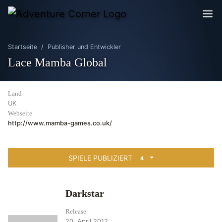
Startseite
Publisher und Entwickler
Lace Mamba Global
Land
UK
Webseite
http://www.mamba-games.co.uk/
SPIELE PUBLIZIERT
4
Darkstar
Release
20. April 2012