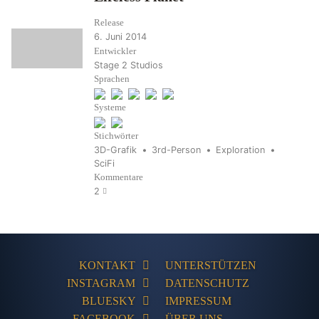
Release
6. Juni 2014
Entwickler
Stage 2 Studios
Sprachen
Systeme
Stichwörter
3D-Grafik
3rd-Person
Exploration
SciFi
Kommentare
2
KONTAKT
UNTERSTÜTZEN
INSTAGRAM
DATENSCHUTZ
BLUESKY
IMPRESSUM
FACEBOOK
ÜBER UNS