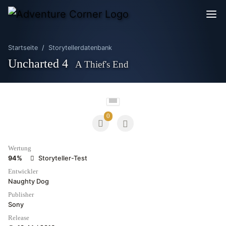
Startseite
Storytellerdatenbank
Uncharted 4
A Thief's End
0
Wertung
94%
Storyteller-Test
Entwickler
Naughty Dog
Publisher
Sony
Release