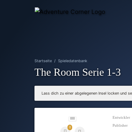
Startseite
Spieledatenbank
The Room Serie 1-3
Lass dich zu einer abgelegenen Insel locken und se
Entwickler
Publisher
0