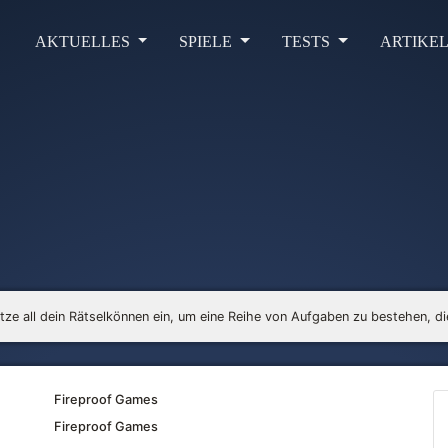
AKTUELLES
SPIELE
TESTS
ARTIKE
tze all dein Rätselkönnen ein, um eine Reihe von Aufgaben zu bestehen, die
Fireproof Games
Fireproof Games