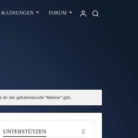
L & LÖSUNGEN
FORUM
 dir der geheimnisvolle "Meister" gibt.
UNTERSTÜTZEN