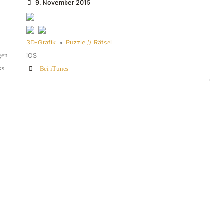
9. November 2015
3D-Grafik
•
Puzzle // Rätsel
gen
iOS
ks
Bei iTunes