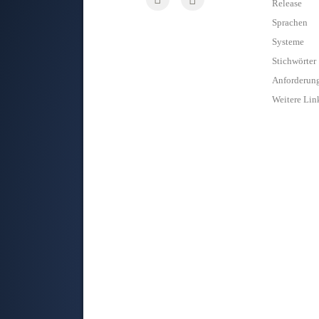
Release
Sprachen
Systeme
Stichwörter
Anforderun
Weitere Lin