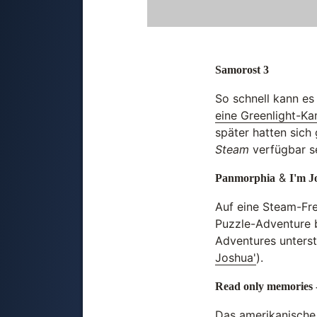
Samorost 3
So schnell kann e
eine Greenlight-K
später hatten sich
Steam
verfügbar se
&
Panmorphia
I'm J
Auf eine Steam-Fre
Puzzle-Adventure b
Adventures unterstü
Joshua'
).
Read only memories -
Das amerikanische