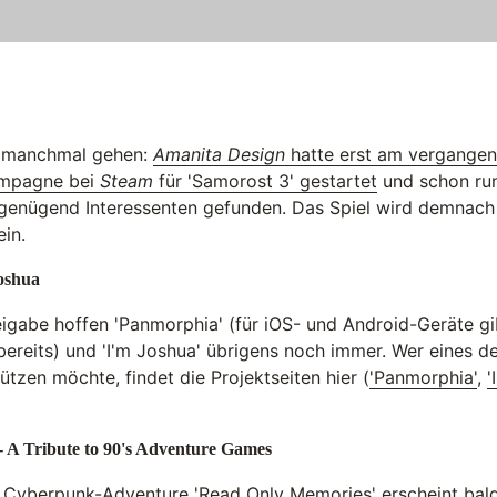
s manchmal gehen:
Amanita Design
hatte erst am vergange
ampagne bei
Steam
für 'Samorost 3' gestartet
und schon ru
 genügend Interessenten gefunden. Das Spiel wird demnach
in.
oshua
igabe hoffen 'Panmorphia' (für iOS- und Android-Geräte gi
ereits) und 'I'm Joshua' übrigens noch immer. Wer eines d
tzen möchte, findet die Projektseiten hier (
'Panmorphia'
,
'
 A Tribute to 90's Adventure Games
 Cyberpunk-Adventure 'Read Only Memories' erscheint bal