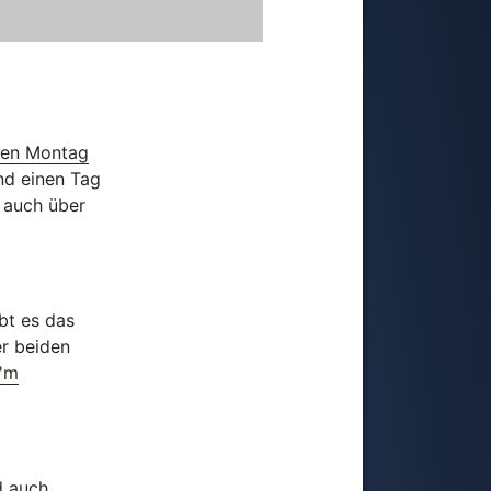
nen Montag
nd einen Tag
 auch über
bt es das
er beiden
I'm
d auch