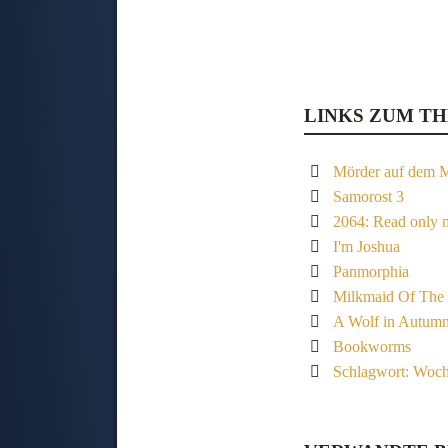
LINKS ZUM T
Mörder auf dem Mi
Samorost 3
2064: Read only 
I'm Joshua
Panmorphia
Milkmaid Of The
A Wolf in Autum
Bookworms
Schlagwort: Woc