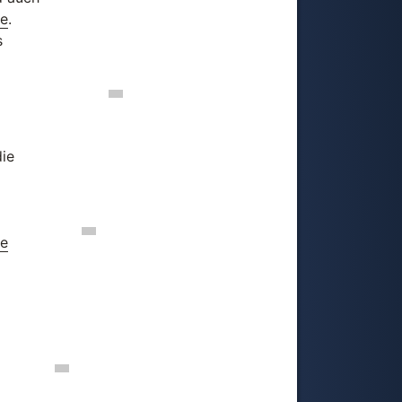
de
.
s
die
ie