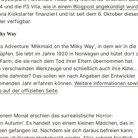
 4 und die PS Vita,
wie in einem Blogpost angekündigt wur
ia Kickstarter finanziert und ist seit dem 6. Oktober diese
ler verfügbar.
lky Way
as Adventure 'Milkmaid on the Milky Way', in dem wir in die
üpfen. Sie lebt im Jahre 1920 in Norwegen und hütet dort 
 Farm, die sie nach dem Tod ihrer Eltern übernommen hat.
 verschwinden Werkzeuge und schließlich auch ihre Kühe...
che dahinter? Das sollen wir nach Angaben der Entwickler
mmenden Jahr erfahren können.
Weitere Informationen sow
s auf der offiziellen Seite
.
einem Monat erschien das surrealistische Horror-
in Autumn'. Es handelt von einem kleinen Mädchen, das in
en gefangen ist. Nachdem sie sich daraus befreien kann,
einem idyllischen Herbstwald wieder. Alles scheint friedlich