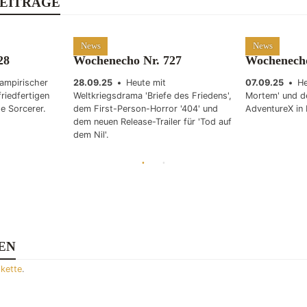
EITRÄGE
News
News
28
Wochenecho Nr. 727
Wochenecho
ampirischer
28.09.25
•
Heute mit
07.09.25
•
He
riedfertigen
Weltkriegsdrama 'Briefe des Friedens',
Mortem' und de
e Sorcerer.
dem First-Person-Horror '404' und
AdventureX in
dem neuen Release-Trailer für 'Tod auf
dem Nil'.
EN
ikette
.