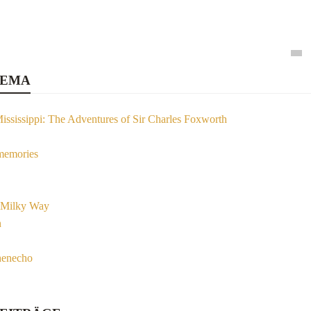
HEMA
ssissippi: The Adventures of Sir Charles Foxworth
memories
 Milky Way
n
henecho