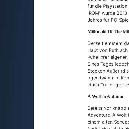
für die Playstation
'ROM' wurde 2013 v
Jahres für PC-Spie
Milkmaid Of The Mi
Derzeit entsteht d
Haut von Ruth schl
Kühe ihrer eigenen
Eines Tages jedoch
Stecken Außerirdis
irgendwann im ko
einen Trailer gibt e
A Wolf in Autumn
Bereits vor knapp 
Adventure 'A Wolf 
einem alten Schupp
findet sie sich in 