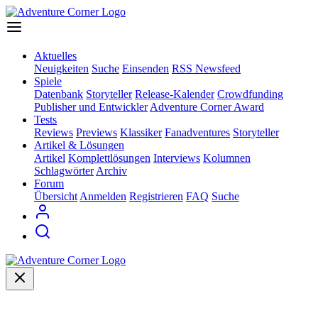
Aktuelles
Neuigkeiten
Suche
Einsenden
RSS Newsfeed
Spiele
Datenbank
Storyteller
Release-Kalender
Crowdfunding
Publisher und Entwickler
Adventure Corner Award
Tests
Reviews
Previews
Klassiker
Fanadventures
Storyteller
Artikel & Lösungen
Artikel
Komplettlösungen
Interviews
Kolumnen
Schlagwörter
Archiv
Forum
Übersicht
Anmelden
Registrieren
FAQ
Suche