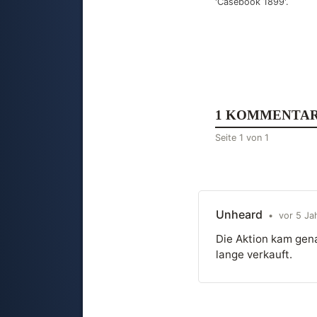
'Casebook 1899'.
1 KOMMENTA
Seite 1 von 1
Unheard
•
vor 5 Ja
Die Aktion kam gena
lange verkauft.