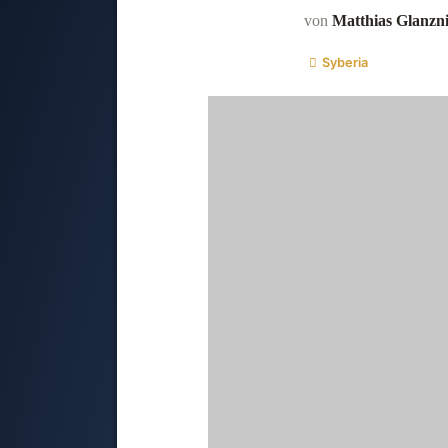
von
Matthias Glanzn
Syberia