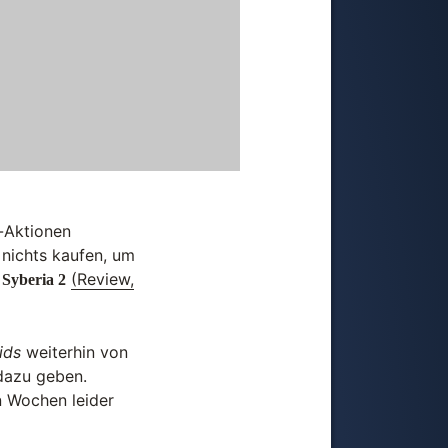
e-Aktionen
 nichts kaufen, um
d
(Review,
Syberia 2
ids
weiterhin von
dazu geben.
n Wochen leider