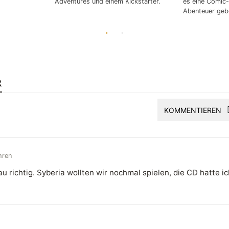
Adventures und einem Kickstarter.
es eine Comic-
Abenteuer geb
R
KOMMENTIEREN
hren
u richtig. Syberia wollten wir nochmal spielen, die CD hatte ic