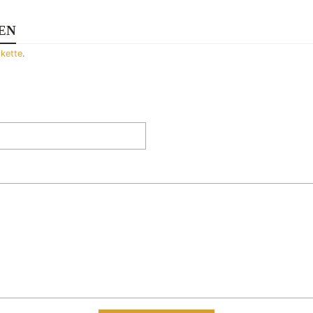
EN
ikette
.