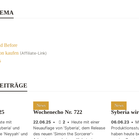
HEMA
ld Before
on kaufen
(Affiliate-Link)
s
EITRÄGE
News
News
25
Wochenecho Nr. 722
Syberia wi
te mit
22.06.25
•
2
•
Heute mit einer
06.06.23
•
M
yberia' und
Neuauflage von 'Syberia', dem Release
Produktionsst
ie 'Neyyah' und
des neuen 'Simon the Sorcerer'-
haben heute b