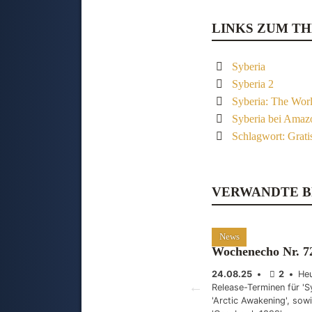
LINKS ZUM T
Syberia
Syberia 2
Syberia: The Wor
Syberia bei Amaz
Schlagwort: Grati
VERWANDTE B
News
Wochenecho Nr. 7
24.08.25
•
2
•
Heu
Release-Terminen für 'S
'Arctic Awakening', sow