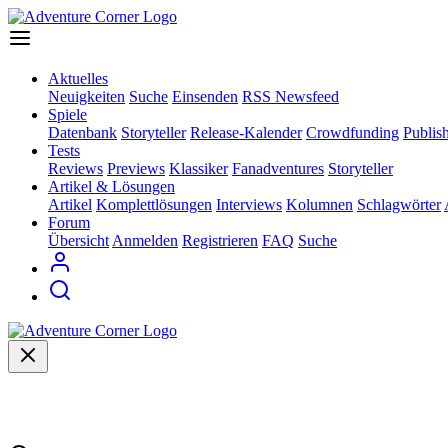
Aktuelles
Neuigkeiten
Suche
Einsenden
RSS Newsfeed
Spiele
Datenbank
Storyteller
Release-Kalender
Crowdfunding
Publis
Tests
Reviews
Previews
Klassiker
Fanadventures
Storyteller
Artikel & Lösungen
Artikel
Komplettlösungen
Interviews
Kolumnen
Schlagwörter
Forum
Übersicht
Anmelden
Registrieren
FAQ
Suche