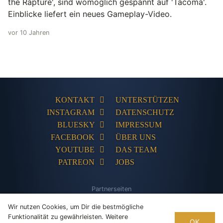
the Rapture', sind womöglich gespannt auf 'Tacoma'.
Einblicke liefert ein neues Gameplay-Video.
vor 10 Jahren
KONTAKT
UNTERSTÜTZEN
INSTAGRAM
DATENSCHUTZ
BLUESKY
IMPRESSUM
FACEBOOK
ÜBER UNS
YOUTUBE
DAS TEAM
PATREON
JOBS
Partnerseiten
The Humble Store
Adventures-Kompakt
Adventures Unlimited
PC
Wir nutzen Cookies, um Dir die bestmögliche
Games Database
Tentakelvilla
Funktionalität zu gewährleisten. Weitere
OK