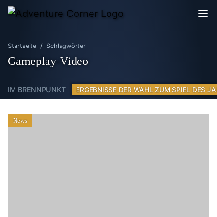
Startseite
Schlagwörter
Gameplay-Video
IM BRENNPUNKT
ERGEBNISSE DER WAHL ZUM SPIEL DES JA
News