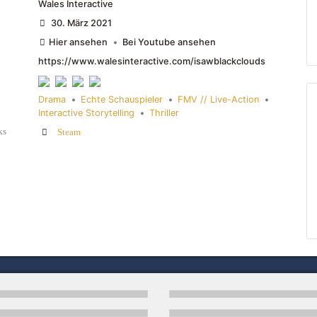
Wales Interactive
30. März 2021
Hier ansehen
•
Bei Youtube ansehen
https://www.walesinteractive.com/isawblackclouds
Drama
•
Echte Schauspieler
•
FMV // Live-Action
•
Interactive Storytelling
•
Thriller
ks
Steam