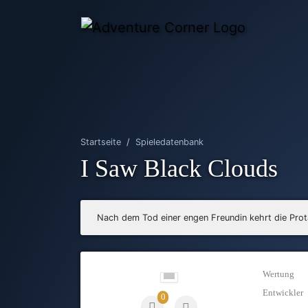
Startseite
Spieledatenbank
I Saw Black Clouds
Nach dem Tod einer engen Freundin kehrt die Prota
Wertung
Entwickler
0