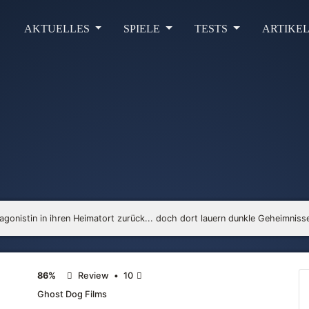
AKTUELLES
SPIELE
TESTS
ARTIKE
gonistin in ihren Heimatort zurück... doch dort lauern dunkle Geheimniss
86%
Review
•
10
Ghost Dog Films