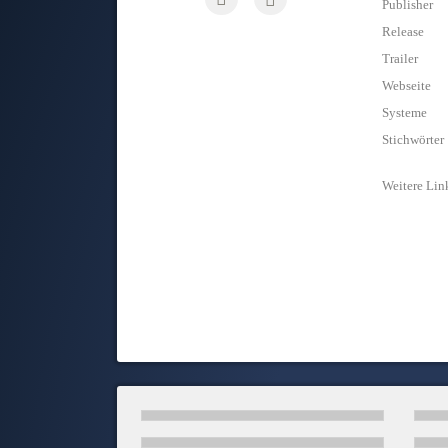
Publisher
Release
Trailer
Webseite
Systeme
Stichwörter
Weitere Lin