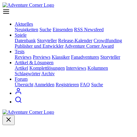
Aktuelles
Neuigkeiten
Suche
Einsenden
RSS Newsfeed
Spiele
Datenbank
Storyteller
Release-Kalender
Crowdfunding
Publisher und Entwickler
Adventure Corner Award
Tests
Reviews
Previews
Klassiker
Fanadventures
Storyteller
Artikel & Lösungen
Artikel
Komplettlösungen
Interviews
Kolumnen
Schlagwörter
Archiv
Forum
Übersicht
Anmelden
Registrieren
FAQ
Suche