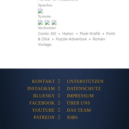
Sprachen
Systeme
Stichwörter
Comic-Stil
Humor
Pixel-Grafik
Point
& Click
Puzzle-Adventure
Roman-
Vorlage
KONTAKT
UNTERSTÜTZEN
INSTAGRAM
DATENSCHUTZ
BLUESKY
IMPRESSUM
FACEBOOK
ÜBER UNS
YOUTUBE
DAS TEAM
PATREON
JOBS