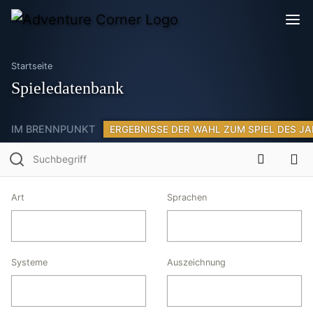
Startseite
Spieledatenbank
IM BRENNPUNKT
ERGEBNISSE DER WAHL ZUM SPIEL DES JA
Art
Sprachen
Systeme
Auszeichnung