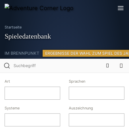
Startseite
Spieledatenbank
IM BRENNPUNKT
ERGEBNISSE DER WAHL ZUM SPIEL DES JA
Art
Sprachen
Systeme
Auszeichnung