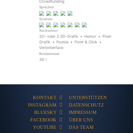
Crowdfunding
Sprachen
Systeme
Stichwörter
2D- oder 2.5D-Grafik
Humor
Pixel-
Grafik
Poesie
Point & Click
Verbinterface
Kommentare
39
KONTAKT
UNTERSTÜTZEN
INSTAGRAM
DATENSCHUTZ
BLUESKY
IMPRESSUM
FACEBOOK
ÜBER UNS
YOUTUBE
DAS TEAM