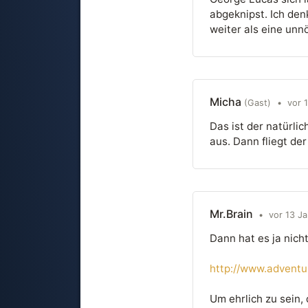
abgeknipst. Ich denk
weiter als eine unn
Micha
(Gast)
•
vor 
Das ist der natürli
aus. Dann fliegt der
Mr.Brain
•
vor 13 J
Dann hat es ja nicht
http://www.adventur
Um ehrlich zu sein,