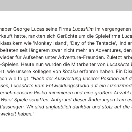
aber George Lucas seine Firma
Lucasfilm
im vergangenen
rkauft hatte
, rankten sich Gerüchte um die Spielefirma
Luca
klassikern wie 'Monkey Island', 'Day of the Tentacle', 'Indi
beiteten seit längerem zwar nicht mehr an Adventures, de
eder für Aufsehen unter Adventure-Freunden. Zuletzt arbe
'-Spielen. Heute nun wurden die Mitarbeiter von
LucasArts
rt, wie unsere Kollegen von
Kotaku
erfahren haben. Ein Di
ch wie folgt: "
Nach der Auswertung unserer Position auf 
sen, LucasArts vom Entwicklungsstudio auf ein Lizenzmode
ernehmerische Risiko minimieren und eine größere Anzahl q
 Wars' Spiele schaffen. Aufgrund dieser Änderungen kam e
tlassungen. Wir sind unglaublich dankbar und stolz auf die 
twickelt haben.
"