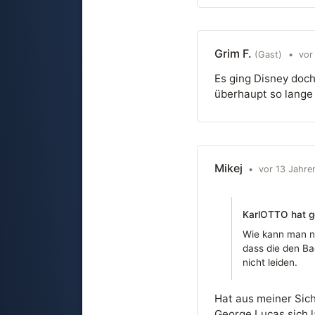
Grim F.
(Gast)
•
vor
Es ging Disney doch
überhaupt so lange
Mikej
•
vor 13 Jahre
KarlOTTO hat g
Wie kann man nu
dass die den Bac
nicht leiden.
Hat aus meiner Sich
George Lucas sich 