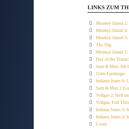
LINKS ZUM T
Monkey Island 1:
Monkey Island 4:
Monkey Island 3:
The Dig
Monkey Island 2:
Day of the Tentac
Sam & Max: Hit t
Grim Fandango
Indiana Jones 6: 
Sam & Max 2 (Luc
Vollgas 2: Hell o
Vollgas: Full Thro
Indiana Jones 3: 
Indiana Jones 4: I
Loom