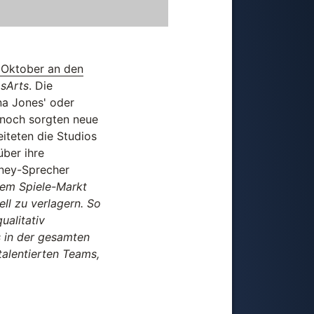
 Oktober an den
sArts
. Die
ana Jones' oder
nnoch sorgten neue
iteten die Studios
über ihre
sney-Sprecher
dem Spiele-Markt
ll zu verlagern. So
ualitativ
s in der gesamten
talentierten Teams,