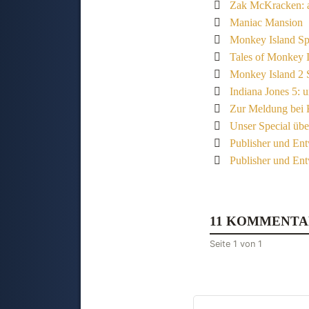
Zak McKracken: a
Maniac Mansion
Monkey Island Spe
Tales of Monkey I
Monkey Island 2 
Indiana Jones 5: 
Zur Meldung bei 
Unser Special übe
Publisher und En
Publisher und En
11 KOMMENTA
Seite 1 von 1