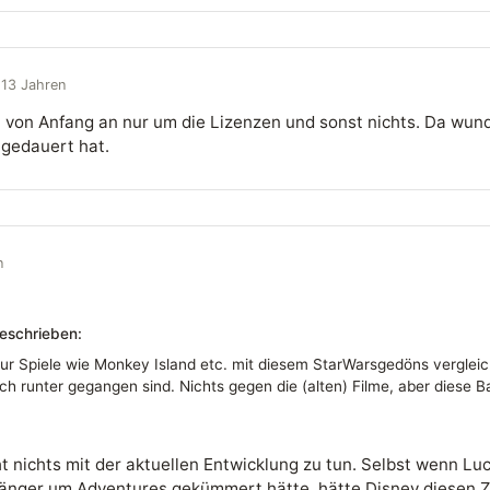
 13 Jahren
 von Anfang an nur um die Lizenzen und sonst nichts. Da wund
 gedauert hat.
n
eschrieben:
r Spiele wie Monkey Island etc. mit diesem StarWarsgedöns verglei
h runter gegangen sind. Nichts gegen die (alten) Filme, aber diese Ba
t nichts mit der aktuellen Entwicklung zu tun. Selbst wenn Lu
länger um Adventures gekümmert hätte, hätte Disney diesen 