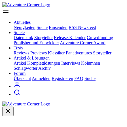
Aktuelles
Neuigkeiten
Suche
Einsenden
RSS Newsfeed
Spiele
Datenbank
Storyteller
Release-Kalender
Crowdfunding
Publisher und Entwickler
Adventure Corner Award
Tests
Reviews
Previews
Klassiker
Fanadventures
Storyteller
Artikel & Lösungen
Artikel
Komplettlösungen
Interviews
Kolumnen
Schlagwörter
Archiv
Forum
Übersicht
Anmelden
Registrieren
FAQ
Suche