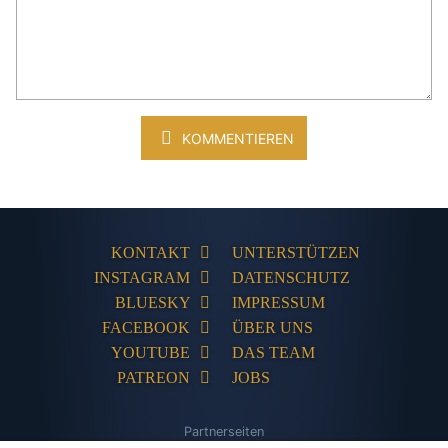
KOMMENTIEREN
KONTAKT
UNTERSTÜTZEN
INSTAGRAM
DATENSCHUTZ
BLUESKY
IMPRESSUM
FACEBOOK
ÜBER UNS
YOUTUBE
DAS TEAM
PATREON
JOBS
Partnerseiten