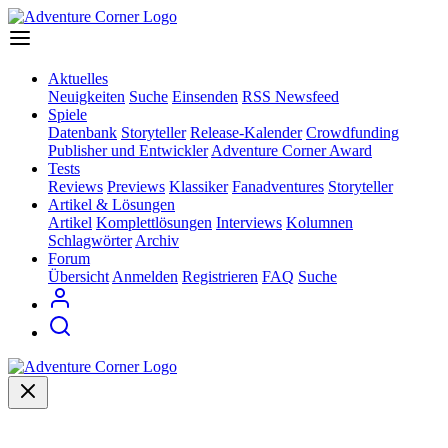
Aktuelles
Neuigkeiten
Suche
Einsenden
RSS Newsfeed
Spiele
Datenbank
Storyteller
Release-Kalender
Crowdfunding
Publisher und Entwickler
Adventure Corner Award
Tests
Reviews
Previews
Klassiker
Fanadventures
Storyteller
Artikel & Lösungen
Artikel
Komplettlösungen
Interviews
Kolumnen
Schlagwörter
Archiv
Forum
Übersicht
Anmelden
Registrieren
FAQ
Suche