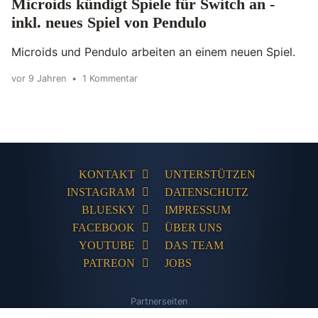
Microids kündigt Spiele für Switch an -
inkl. neues Spiel von Pendulo
Microids und Pendulo arbeiten an einem neuen Spiel.
vor 9 Jahren
•
1 Kommentar
KONTAKT
UNTERSTÜTZEN
INSTAGRAM
DATENSCHUTZ
BLUESKY
IMPRESSUM
FACEBOOK
ÜBER UNS
YOUTUBE
DAS TEAM
PATREON
JOBS
Partnerseiten
The Humble Store
Adventures-Kompakt
Adventures Unlimited
PC