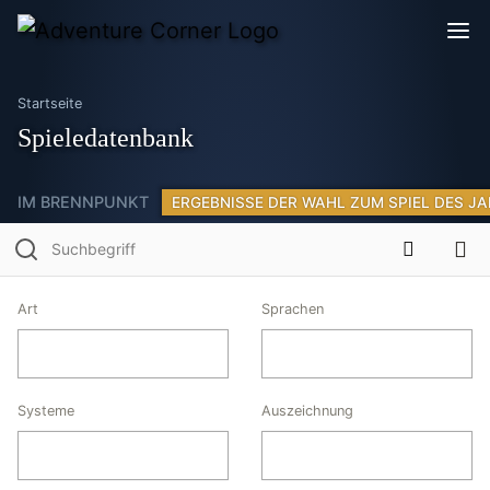
Startseite
Spieledatenbank
IM BRENNPUNKT
ERGEBNISSE DER WAHL ZUM SPIEL DES JA
Art
Sprachen
Systeme
Auszeichnung