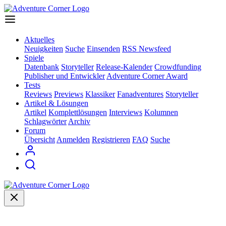
Aktuelles
Neuigkeiten
Suche
Einsenden
RSS Newsfeed
Spiele
Datenbank
Storyteller
Release-Kalender
Crowdfunding
Publisher und Entwickler
Adventure Corner Award
Tests
Reviews
Previews
Klassiker
Fanadventures
Storyteller
Artikel & Lösungen
Artikel
Komplettlösungen
Interviews
Kolumnen
Schlagwörter
Archiv
Forum
Übersicht
Anmelden
Registrieren
FAQ
Suche