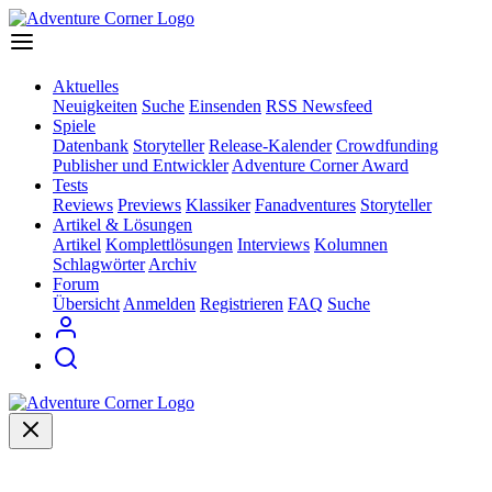
Aktuelles
Neuigkeiten
Suche
Einsenden
RSS Newsfeed
Spiele
Datenbank
Storyteller
Release-Kalender
Crowdfunding
Publisher und Entwickler
Adventure Corner Award
Tests
Reviews
Previews
Klassiker
Fanadventures
Storyteller
Artikel & Lösungen
Artikel
Komplettlösungen
Interviews
Kolumnen
Schlagwörter
Archiv
Forum
Übersicht
Anmelden
Registrieren
FAQ
Suche