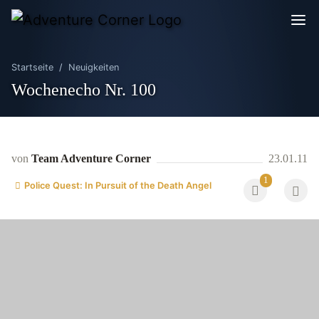
Startseite
Neuigkeiten
Wochenecho Nr. 100
von
Team Adventure Corner
23.01.11
1
Police Quest: In Pursuit of the Death Angel