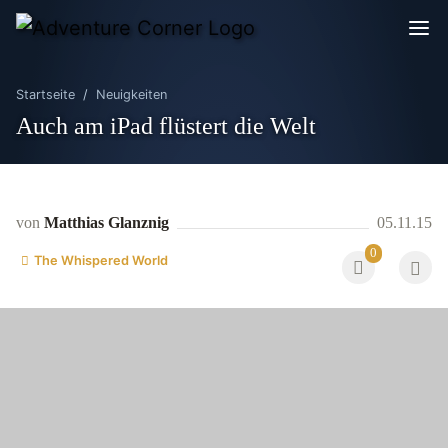
Startseite
Neuigkeiten
Auch am iPad flüstert die Welt
von
Matthias Glanznig
05.11.15
0
The Whispered World